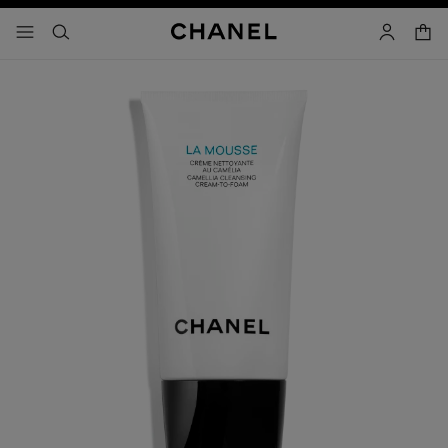
activar contraste alto
carrito
- navegación principal
buscar
cuenta