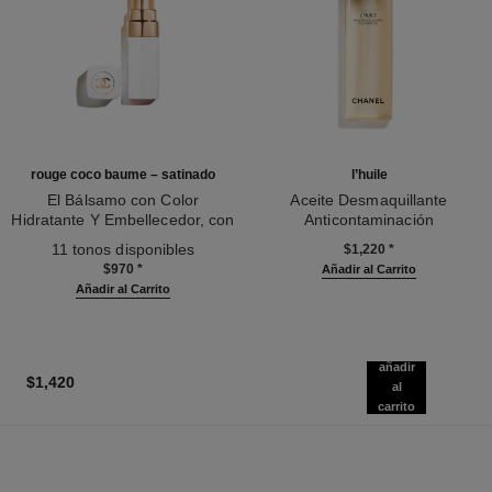
rouge coco baume – satinado
l’huile
El Bálsamo con Color
Aceite Desmaquillante
Hidratante Y Embellecedor, con
Anticontaminación
Ref. 171918
una Intensidad a Medida
Ref. 141370
11 tonos disponibles
$1,220
*
$970
*
Añadir al Carrito
Añadir al Carrito
añadir
$1,420
al
carrito