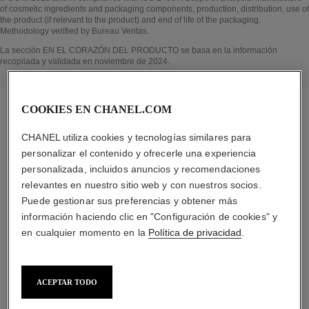
of cosmetic ingredients and packaging components, production, distribution, use of
the product (if relevant to the product) and end of life of the packaging.
Methodology verified by Bureau Veritas.
Volver al título↩
La sección EN EL CORAZÓN DEL PRODUCTO se basa en la información
recopilada y validada en noviembre de 2024.
COOKIES EN CHANEL.COM
CHANEL utiliza cookies y tecnologías similares para
la rutina específica
personalizar el contenido y ofrecerle una experiencia
personalizada, incluidos anuncios y recomendaciones
relevantes en nuestro sitio web y con nuestros socios.
Puede gestionar sus preferencias y obtener más
información haciendo clic en "Configuración de cookies" y
01
en cualquier momento en la
Política de privacidad
.
ACEPTAR TODO