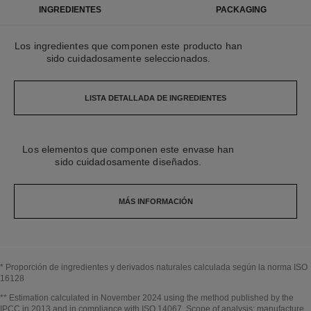
INGREDIENTES
PACKAGING
Los ingredientes que componen este producto han
sido cuidadosamente seleccionados.
LISTA DETALLADA DE INGREDIENTES
Los elementos que componen este envase han
sido cuidadosamente diseñados.
MÁS INFORMACIÓN
* Proporción de ingredientes y derivados naturales calculada según la norma ISO
16128
Volver al título↩
** Estimation calculated in November 2024 using the method published by the
IPCC in 2013 and in compliance with ISO 14067. Scope of analysis: manufacture