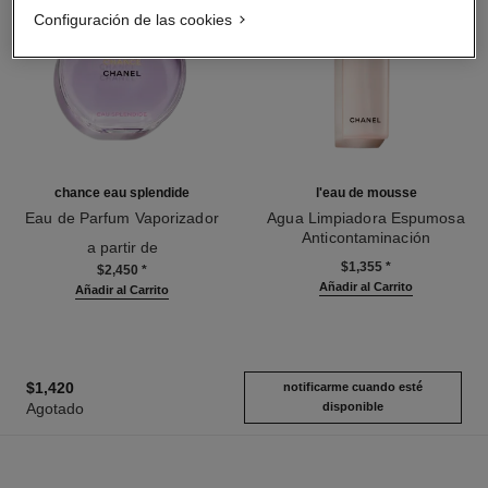
Configuración de las cookies
chance eau splendide
l'eau de mousse
Eau de Parfum Vaporizador
Agua Limpiadora Espumosa
Ref. 136220
Anticontaminación
a partir de
Ref. 141670
$1,355
*
$2,450
*
Añadir al Carrito
Añadir al Carrito
$1,420
notificarme cuando esté
Agotado
disponible