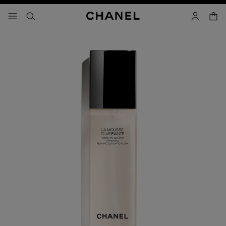
activar contraste alto
carrito
- navegación principal
buscar
cuenta