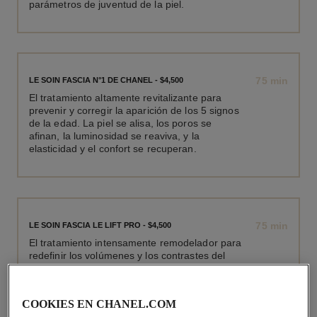
parámetros de juventud de la piel.
75 min
LE SOIN FASCIA N°1 DE CHANEL - $4,500
El tratamiento altamente revitalizante para
prevenir y corregir la aparición de los 5 signos
de la edad. La piel se alisa, los poros se
afinan, la luminosidad se reaviva, y la
elasticidad y el confort se recuperan.
75 min
LE SOIN FASCIA LE LIFT PRO - $4,500
El tratamiento intensamente remodelador para
redefinir los volúmenes y los contrastes del
rostro y restaurar el triángulo de la juventud.
COOKIES EN CHANEL.COM