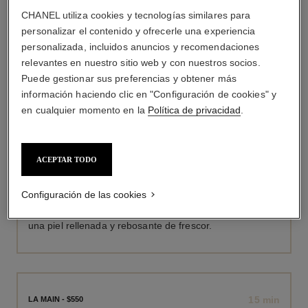
CHANEL utiliza cookies y tecnologías similares para
personalizar el contenido y ofrecerle una experiencia
personalizada, incluidos anuncios y recomendaciones
relevantes en nuestro sitio web y con nuestros socios.
LOS TRATAMIENTOS ESPECÍFICOS
Puede gestionar sus preferencias y obtener más
información haciendo clic en "Configuración de cookies" y
en cualquier momento en la
Política de privacidad
.
Acciones precisas y eficaces que personalizan
aún más el tratamiento esencial. ​
ACEPTAR TODO
15 min
LE REGARD - $550
LA MIRADA
Configuración de las cookies
El tratamiento intensamente hidratante para
una piel rellenada y rebosante de frescor.
15 min
LA MAIN - $550