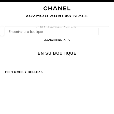
ACTIVAR CONTRASTE ALTO
CERRAR TARJETA DE BOUTIQUE XUZHOU SUNING MALL
navegación principal
Buscar
Mi 
Car
navegación principal
XUZHOU SUNING MALL
BUSCAR UNA BOUTIQUE
徐州市鼓楼区淮海东路29号,
221000 Xuzhou, Jiangsu Sheng
Geoloc
las sugerencias se muestran debajo de esta barra de búsqueda
0 Sugerencias disponibles
Xuzhou Suning Mall
LLAMAR
51683715010
ITINERARIO
MODA
GAFAS
RELOJERÍA Y JOYERÍA
PERFUMES
EN SU BOUTIQUE
resultado de los filtros por:
filtros
PERFUMES Y BELLEZA