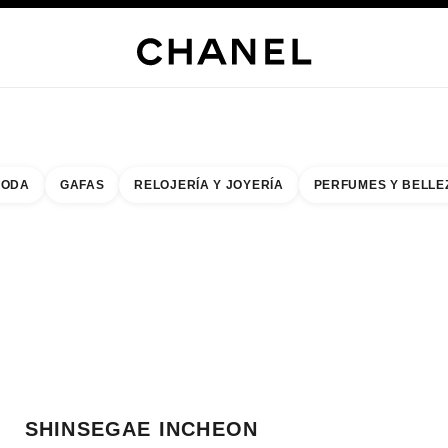
RÍA
JOYERÍA
RELOJERÍA
LENTES
PERFUMES
MAQUILLAJE
TRATAMIENT
ODA
GAFAS
RELOJERÍA Y JOYERÍA
PERFUMES Y BELLE
do de los filtros por:
buscar la boutique más cercana
R TARJETA DE BOUTIQUE SHINSEGAE INCHEON
SHINSEGAE INCHEON