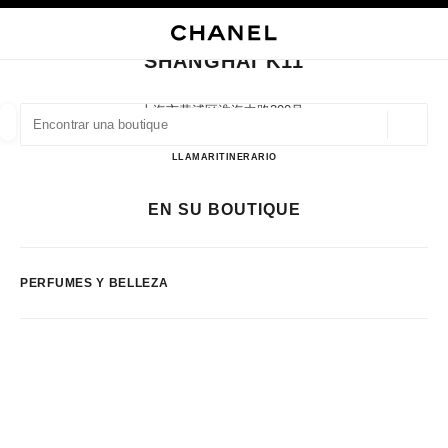
ACTIVAR CONTRASTE ALTO
CERRAR TARJETA DE BOUTIQUE SHANGHAI K11
navegación principal
Buscar
Mi 
Car
navegación principal
SHANGHAI K11
BUSCAR UNA BOUTIQUE
上海市黄浦区淮海中路300号,
200032 Shanghai, Shanghai Shi
Geoloc
las sugerencias se muestran debajo de esta barra de búsqueda
0 Sugerencias disponibles
Shanghai K11
LLAMAR
2163585805
ITINERARIO
MODA
GAFAS
RELOJERÍA Y JOYERÍA
PERFUMES
EN SU BOUTIQUE
resultado de los filtros por:
filtros
PERFUMES Y BELLEZA