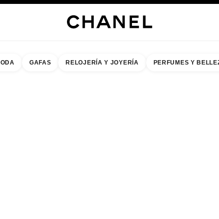
ODA
GAFAS
RELOJERÍA Y JOYERÍA
PERFUMES Y BELLE
do de los filtros por:
buscar la boutique más cercana