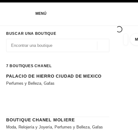
ACTIVAR CONTRASTE ALTO
MENÚ
navegación principal
navegación principal
BUSCAR UNA BOUTIQUE
M
resulta
filtros
Geolocalización - 
las sugerencias se muestran debajo de esta barra de búsqueda
0 Sugerencias disponibles
7
BOUTIQUES CHANEL
PALACIO DE HIERRO CIUDAD DE MEXICO
Ir a los filtros
Perfumes y Belleza, Gafas
BOUTIQUE CHANEL MOLIERE
Moda, Relojería y Joyería, Perfumes y Belleza, Gafas