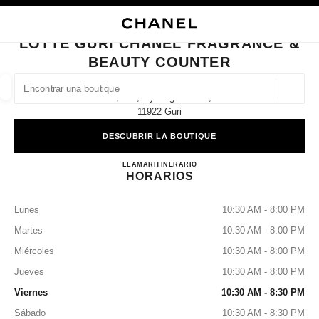
ACTIVAR CONTRASTE ALTO
CERRAR TARJETA DE BOUTIQUE LOTTE GURI CHANEL FRAGRANCE & B
navegación principal
Buscar
Mi 
Car
navegación principal
LOTTE GURI CHANEL FRAGRANCE &
BEAUTY COUNTER
BUSCAR UNA BOUTIQUE
Geoloc
1f, 261, Gyeongchun-Ro,
las sugerencias se muestran debajo de esta barra de búsqueda
0 Sugerencias disponibles
11922 Guri
DESCUBRIR LA BOUTIQUE
MODA
GAFAS
RELOJERÍA Y JOYERÍA
PERFUMES
resultado de los filtros por:
filtros
Lotte Guri CHANEL Fragrance
LLAMAR
+82 31 550 7166
ITINERARIO
HORARIOS
Lunes
10:30 AM - 8:00 PM
Martes
10:30 AM - 8:00 PM
Miércoles
10:30 AM - 8:00 PM
Jueves
10:30 AM - 8:00 PM
Viernes
10:30 AM - 8:30 PM
Sábado
10:30 AM - 8:30 PM