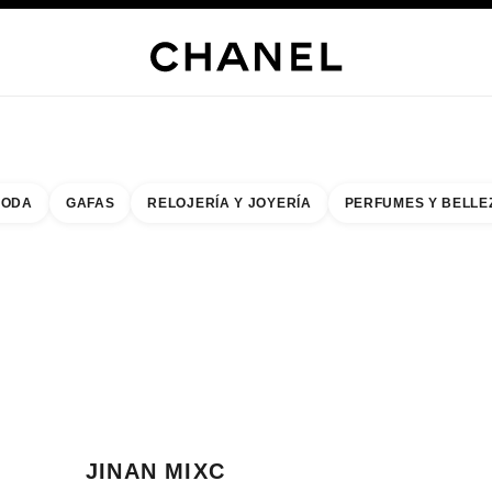
RÍA
JOYERÍA
RELOJERÍA
LENTES
PERFUMES
MAQUILLAJE
TRATAMIENT
ODA
GAFAS
RELOJERÍA Y JOYERÍA
PERFUMES Y BELLE
do de los filtros por:
buscar la boutique más cercana
R TARJETA DE BOUTIQUE JINAN MIXC
JINAN MIXC