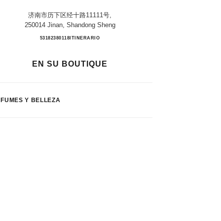
济南市历下区经十路11111号,
250014 Jinan, Shandong Sheng
JINAN MIXC
53182380118
LLAMAR
ITINERARIO
EN SU BOUTIQUE
FUMES Y BELLEZA