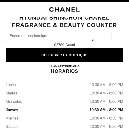
ACTIVAR CONTRASTE ALTO
CERRAR TARJETA DE BOUTIQUE HYUNDAI SHINCHON CHANEL FRAGRA
navegación principal
Buscar
Mi 
Car
navegación principal
HYUNDAI SHINCHON CHANEL
FRAGRANCE & BEAUTY COUNTER
BUSCAR UNA BOUTIQUE
Geoloc
1f, 83, Sinchon-Ro, Seodaemun-Gu,
las sugerencias se muestran debajo de esta barra de búsqueda
0 Sugerencias disponibles
03789 Seoul
DESCUBRIR LA BOUTIQUE
MODA
GAFAS
RELOJERÍA Y JOYERÍA
PERFUMES
resultado de los filtros por:
filtros
Hyundai Shinchon CHANEL Fr
LLAMAR
+82 2 3145 2100
ITINERARIO
HORARIOS
Lunes
10:30 AM - 8:00 PM
Martes
10:30 AM - 8:00 PM
Miércoles
10:30 AM - 8:00 PM
Jueves
10:30 AM - 8:00 PM
Viernes
10:30 AM - 8:30 PM
Sábado
10:30 AM - 8:30 PM