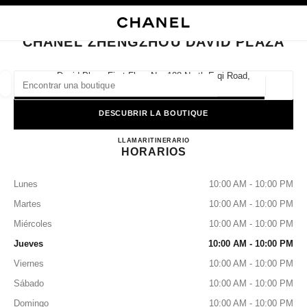
ACTIVAR CONTRASTE ALTO
CERRAR TARJETA DE BOUTIQUE CHANEL ZHENGZHOU DAVID PLAZA
navegación principal
Buscar
Mi 
Car
navegación principal
CHANEL ZHENGZHOU DAVID PLAZA
BUSCAR UNA BOUTIQUE
David Plaza First Floor No. 188 North Erqi Road,
450000 Zhengzhou, Henan
Geoloc
las sugerencias se muestran debajo de esta barra de búsqueda
0 Sugerencias disponibles
DESCUBRIR LA BOUTIQUE
CHANEL Zhengzhou David Pl
MODA
GAFAS
LLAMAR
4009555888
RELOJERÍA Y JOYERÍA
ITINERARIO
PERFUMES
resultado de los filtros por:
filtros
HORARIOS
Lunes
10:00 AM - 10:00 PM
Martes
10:00 AM - 10:00 PM
Miércoles
10:00 AM - 10:00 PM
Jueves
10:00 AM - 10:00 PM
Viernes
10:00 AM - 10:00 PM
Sábado
10:00 AM - 10:00 PM
Domingo
10:00 AM - 10:00 PM