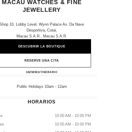
MACAU WATCHES & FINE
JEWELLERY
Shop 10, Lobby Level, Wynn Palace Av. Da Nave
Desportiva, Cotai,
Macau S.a.r., Macau S.a.r.
DESCUBRIR LA BOUTIQUE
RESERVE UNA CITA
CHANEL WYNN PALACE MACAU WAT
68258581
LLAMAR
ITINERARIO
Public Holidays 10am - 12am
HORARIOS
es
10:00 AM - 10:00 PM
tes
10:00 AM - 10:00 PM