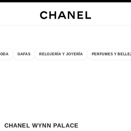
RÍA
JOYERÍA
RELOJERÍA
LENTES
PERFUMES
MAQUILLAJE
TRATAMIENT
ODA
GAFAS
RELOJERÍA Y JOYERÍA
PERFUMES Y BELLE
do de los filtros por:
buscar la boutique más cercana
R TARJETA DE BOUTIQUE CHANEL WYNN PALACE MACAU WATCHES & FI
CHANEL WYNN PALACE