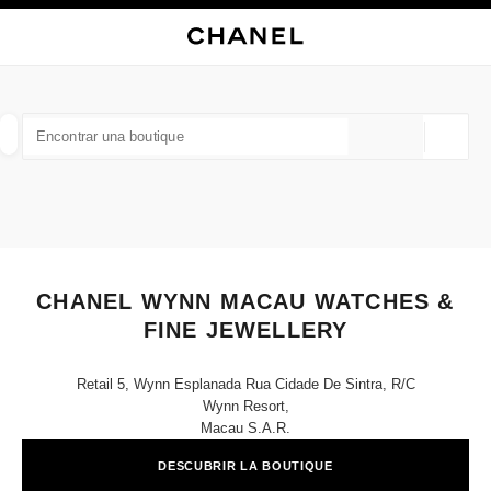
ACTIVAR CONTRASTE ALTO
CERRAR TARJETA DE BOUTIQUE CHANEL WYNN MACAU WATCHES & FIN
navegación principal
Buscar
Mi 
Car
navegación principal
BUSCAR UNA BOUTIQUE
Geoloc
las sugerencias se muestran debajo de esta barra de búsqueda
0 Sugerencias disponibles
MODA
GAFAS
RELOJERÍA Y JOYERÍA
PERFUMES
resultado de los filtros por:
filtros
CHANEL WYNN MACAU WATCHES &
FINE JEWELLERY
Retail 5, Wynn Esplanada Rua Cidade De Sintra, R/c
Wynn Resort,
Macau S.a.r.
DESCUBRIR LA BOUTIQUE