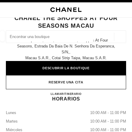
ACTIVAR CONTRASTE ALTO
CERRAR TARJETA DE BOUTIQUE CHANEL THE SHOPPES AT FOUR SEAS
navegación principal
Buscar
Mi 
Car
navegación principal
CHANEL THE SHOPPES AT FOUR
SEASONS MACAU
BUSCAR UNA BOUTIQUE
Geoloc
Shop 2840, 2841, 2842 & 2845, Shoppes At Four
las sugerencias se muestran debajo de esta barra de búsqueda
0 Sugerencias disponibles
Seasons, Estrada Da Baia De N. Senhora Da Esperanca,
S/n,,
Macau S.a.r., Cotai Strip Taipa, Macau S.a.r.
MODA
GAFAS
RELOJERÍA Y JOYERÍA
PERFUMES
resultado de los filtros por:
filtros
DESCUBRIR LA BOUTIQUE
RESERVE UNA CITA
CHANEL THE SHOPPES A
LLAMAR
68258581
ITINERARIO
HORARIOS
Lunes
10:00 AM - 11:00 PM
Martes
10:00 AM - 11:00 PM
Miércoles
10:00 AM - 11:00 PM