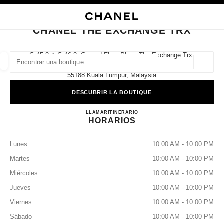
ACTIVAR CONTRASTE ALTO
CERRAR TARJETA DE BOUTIQUE CHANEL THE EXCHANGE TRX
navegación principal
Buscar
Mi 
Car
navegación principal
CHANEL THE EXCHANGE TRX
BUSCAR UNA BOUTIQUE
G.45.0 & G.46.0, Ground Floor Plaza The Exchange Trx,
Tun Razak Exchange,
Geoloc
las sugerencias se muestran debajo de esta barra de búsqueda
0 Sugerencias disponibles
55188 Kuala Lumpur, Malaysia
DESCUBRIR LA BOUTIQUE
MODA
GAFAS
RELOJERÍA Y JOYERÍA
PERFUMES
resultado de los filtros por:
filtros
CHANEL THE EXCHANGE
LLAMAR
1-800-813-997
ITINERARIO
HORARIOS
Lunes
10:00 AM - 10:00 PM
Martes
10:00 AM - 10:00 PM
Miércoles
10:00 AM - 10:00 PM
Jueves
10:00 AM - 10:00 PM
Viernes
10:00 AM - 10:00 PM
Sábado
10:00 AM - 10:00 PM