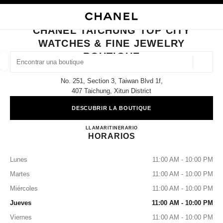
ACTIVAR CONTRASTE ALTO
CERRAR TARJETA DE BOUTIQUE CHANEL TAICHUNG TOP CITY WATCHES
navegación principal
Buscar
Mi 
Car
navegación principal
CHANEL TAICHUNG TOP CITY
WATCHES & FINE JEWELRY
BUSCAR UNA BOUTIQUE
BOUTIQUE
Geoloc
las sugerencias se muestran debajo de esta barra de búsqueda
0 Sugerencias disponibles
No. 251, Section 3, Taiwan Blvd 1f,
407 Taichung, Xitun District
MODA
GAFAS
RELOJERÍA Y JOYERÍA
PERFUMES
resultado de los filtros por:
filtros
DESCUBRIR LA BOUTIQUE
CHANEL Taichung Top City Wa
LLAMAR
0080-149-1677
ITINERARIO
HORARIOS
Lunes
11:00 AM - 10:00 PM
Martes
11:00 AM - 10:00 PM
Miércoles
11:00 AM - 10:00 PM
Jueves
11:00 AM - 10:00 PM
Viernes
11:00 AM - 10:00 PM