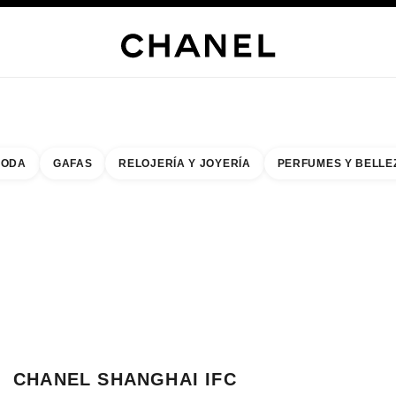
RÍA
JOYERÍA
RELOJERÍA
LENTES
PERFUMES
MAQUILLAJE
TRATAMIENT
ODA
GAFAS
RELOJERÍA Y JOYERÍA
PERFUMES Y BELLE
do de los filtros por:
buscar la boutique más cercana
R TARJETA DE BOUTIQUE CHANEL SHANGHAI IFC
CHANEL SHANGHAI IFC