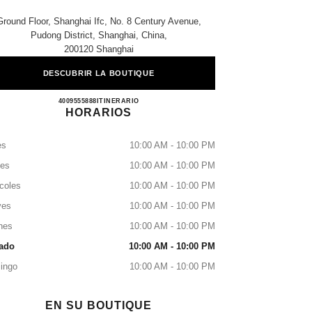
Ground Floor, Shanghai Ifc, No. 8 Century Avenue,
Pudong District, Shanghai, China​,
200120 Shanghai
DESCUBRIR LA BOUTIQUE
CHANEL SHANGHAI IFC
4009555888
LLAMAR
ITINERARIO
HORARIOS
es
10:00 AM - 10:00 PM
tes
10:00 AM - 10:00 PM
coles
10:00 AM - 10:00 PM
ves
10:00 AM - 10:00 PM
nes
10:00 AM - 10:00 PM
ado
10:00 AM - 10:00 PM
ingo
10:00 AM - 10:00 PM
EN SU BOUTIQUE