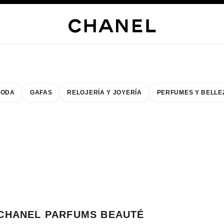
RÍA
JOYERÍA
RELOJERÍA
LENTES
PERFUMES
MAQUILLAJE
TRATAMIENT
ODA
GAFAS
RELOJERÍA Y JOYERÍA
PERFUMES Y BELLE
do de los filtros por:
buscar la boutique más cercana
R TARJETA DE BOUTIQUE CHANEL PARFUMS BEAUTÉ MARAIS
CHANEL PARFUMS BEAUTÉ