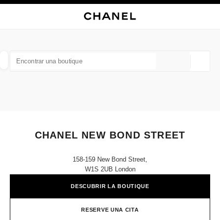
ACTIVAR CONTRASTE ALTO
CERRAR TARJETA DE BOUTIQUE CHANEL NEW BOND STREET
navegación principal
Buscar
Mi 
Car
navegación principal
BUSCAR UNA BOUTIQUE
Geoloc
las sugerencias se muestran debajo de esta barra de búsqueda
0 Sugerencias disponibles
MODA
GAFAS
RELOJERÍA Y JOYERÍA
PERFUMES
resultado de los filtros por:
filtros
CHANEL NEW BOND STREET
158-159 New Bond Street,
W1S 2UB London
DESCUBRIR LA BOUTIQUE
RESERVE UNA CITA