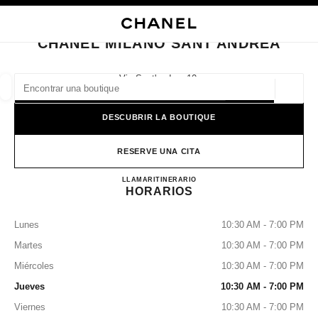
ACTIVAR CONTRASTE ALTO
CERRAR TARJETA DE BOUTIQUE CHANEL MILANO SANT'ANDREA
navegación principal
Buscar
Mi 
Car
navegación principal
CHANEL MILANO SANT'ANDREA
BUSCAR UNA BOUTIQUE
Via Sant'andrea 10,
20121 Milan, Mi
Geoloc
las sugerencias se muestran debajo de esta barra de búsqueda
0 Sugerencias disponibles
DESCUBRIR LA BOUTIQUE
MODA
GAFAS
RELOJERÍA Y JOYERÍA
PERFUMES
resultado de los filtros por:
RESERVE UNA CITA
filtros
CHANEL MILANO SANT'
LLAMAR
+39 02 7788 6999
ITINERARIO
HORARIOS
Lunes
10:30 AM - 7:00 PM
Martes
10:30 AM - 7:00 PM
Miércoles
10:30 AM - 7:00 PM
Jueves
10:30 AM - 7:00 PM
Viernes
10:30 AM - 7:00 PM