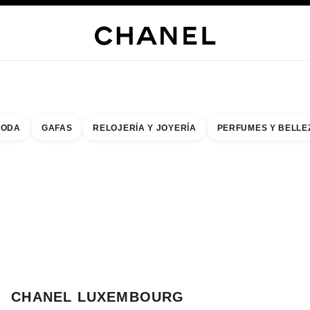
RÍA
JOYERÍA
RELOJERÍA
LENTES
PERFUMES
MAQUILLAJE
TRATAMIENT
ODA
GAFAS
RELOJERÍA Y JOYERÍA
PERFUMES Y BELLE
do de los filtros por:
buscar la boutique más cercana
R TARJETA DE BOUTIQUE CHANEL LUXEMBOURG
CHANEL LUXEMBOURG