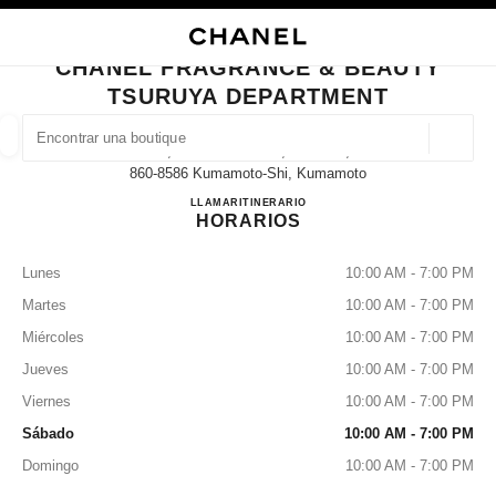
ACTIVAR CONTRASTE ALTO
CERRAR TARJETA DE BOUTIQUE CHANEL FRAGRANCE & BEAUTY TSUR
navegación principal
Buscar
Mi 
Car
navegación principal
CHANEL FRAGRANCE & BEAUTY
TSURUYA DEPARTMENT
BUSCAR UNA BOUTIQUE
Geoloc
6-1, Tedorihon-Machi, Chuo-Ku,
las sugerencias se muestran debajo de esta barra de búsqueda
0 Sugerencias disponibles
860-8586 Kumamoto-Shi, Kumamoto
CHANEL FRAGRANCE & 
LLAMAR
096-326-2356
ITINERARIO
HORARIOS
MODA
GAFAS
RELOJERÍA Y JOYERÍA
PERFUMES
resultado de los filtros por:
filtros
Lunes
10:00 AM - 7:00 PM
Martes
10:00 AM - 7:00 PM
Miércoles
10:00 AM - 7:00 PM
Jueves
10:00 AM - 7:00 PM
Viernes
10:00 AM - 7:00 PM
Sábado
10:00 AM - 7:00 PM
Domingo
10:00 AM - 7:00 PM