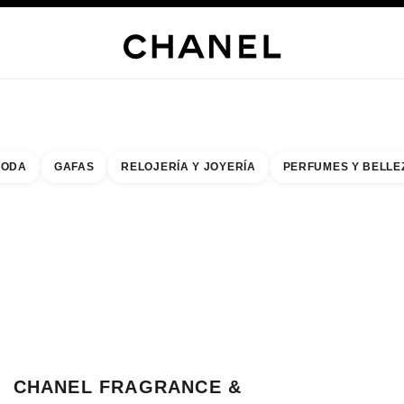
RÍA
JOYERÍA
RELOJERÍA
LENTES
PERFUMES
MAQUILLAJE
TRATAMIENT
ODA
GAFAS
RELOJERÍA Y JOYERÍA
PERFUMES Y BELLE
do de los filtros por:
buscar la boutique más cercana
R TARJETA DE BOUTIQUE CHANEL FRAGRANCE & BEAUTY TOKIHA
CHANEL FRAGRANCE &