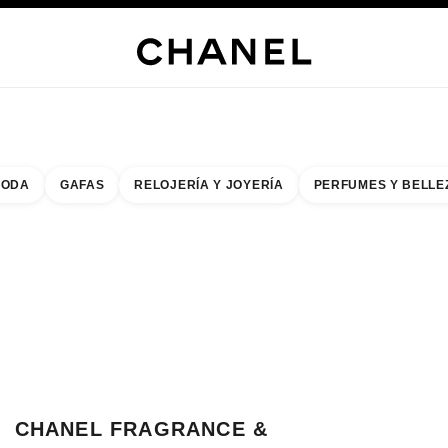
RÍA
JOYERÍA
RELOJERÍA
LENTES
PERFUMES
MAQUILLAJE
TRATAMIENT
ODA
GAFAS
RELOJERÍA Y JOYERÍA
PERFUMES Y BELLE
do de los filtros por:
buscar la boutique más cercana
R TARJETA DE BOUTIQUE CHANEL FRAGRANCE & BEAUTY TAKASHIMAY
CHANEL FRAGRANCE &