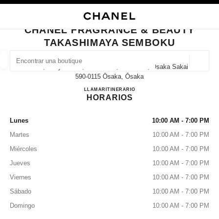
ACTIVAR CONTRASTE ALTO
CERRAR TARJETA DE BOUTIQUE CHANEL FRAGRANCE & BEAUTY TAKA
navegación principal
Buscar
Mi 
Car
navegación principal
CHANEL FRAGRANCE & BEAUTY
TAKASHIMAYA SEMBOKU
BUSCAR UNA BOUTIQUE
Geoloc
1-3-1, Chayamadai, Minami-Ku, Sakai-Shi, Osaka Sakai,
las sugerencias se muestran debajo de esta barra de búsqueda
0 Sugerencias disponibles
590-0115 Ōsaka, Ōsaka
CHANEL FRAGRANCE & 
LLAMAR
072-294-3090
ITINERARIO
HORARIOS
MODA
GAFAS
RELOJERÍA Y JOYERÍA
PERFUMES
resultado de los filtros por:
filtros
Lunes
10:00 AM - 7:00 PM
Martes
10:00 AM - 7:00 PM
Miércoles
10:00 AM - 7:00 PM
Jueves
10:00 AM - 7:00 PM
Viernes
10:00 AM - 7:00 PM
Sábado
10:00 AM - 7:00 PM
Domingo
10:00 AM - 7:00 PM