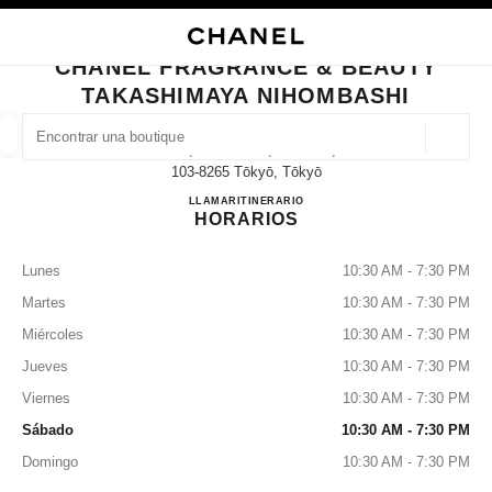
ACTIVAR CONTRASTE ALTO
CERRAR TARJETA DE BOUTIQUE CHANEL FRAGRANCE & BEAUTY TAKAS
navegación principal
Buscar
Mi 
Car
navegación principal
CHANEL FRAGRANCE & BEAUTY
TAKASHIMAYA NIHOMBASHI
BUSCAR UNA BOUTIQUE
Geoloc
2-4-1, Nihonbashi, Chuo-Ku,
las sugerencias se muestran debajo de esta barra de búsqueda
0 Sugerencias disponibles
103-8265 Tōkyō, Tōkyō
CHANEL FRAGRANCE & B
LLAMAR
03-3274-3880
ITINERARIO
HORARIOS
MODA
GAFAS
RELOJERÍA Y JOYERÍA
PERFUMES
resultado de los filtros por:
filtros
Lunes
10:30 AM - 7:30 PM
Martes
10:30 AM - 7:30 PM
Miércoles
10:30 AM - 7:30 PM
Jueves
10:30 AM - 7:30 PM
Viernes
10:30 AM - 7:30 PM
Sábado
10:30 AM - 7:30 PM
Domingo
10:30 AM - 7:30 PM