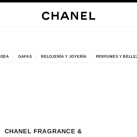
RÍA
JOYERÍA
RELOJERÍA
LENTES
PERFUMES
MAQUILLAJE
TRATAMIENT
ODA
GAFAS
RELOJERÍA Y JOYERÍA
PERFUMES Y BELLE
do de los filtros por:
buscar la boutique más cercana
R TARJETA DE BOUTIQUE CHANEL FRAGRANCE & BEAUTY TAKASHIMAYA
CHANEL FRAGRANCE &