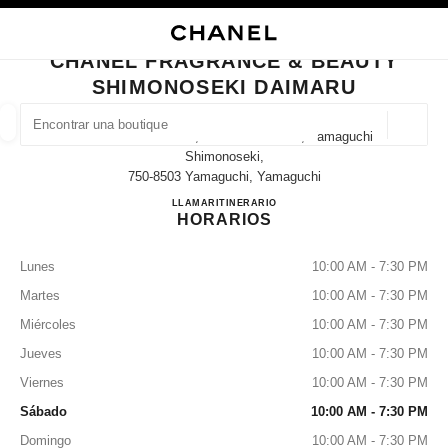
ACTIVAR CONTRASTE ALTO
CERRAR TARJETA DE BOUTIQUE CHANEL FRAGRANCE & BEAUTY SHIMO
navegación principal
Buscar
Mi 
Car
navegación principal
CHANEL FRAGRANCE & BEAUTY
SHIMONOSEKI DAIMARU
BUSCAR UNA BOUTIQUE
Geoloc
4-4-10 Takezaki-Cho, Shimonoseki-Shi, Yamaguchi
las sugerencias se muestran debajo de esta barra de búsqueda
0 Sugerencias disponibles
Shimonoseki,
750-8503 Yamaguchi, Yamaguchi
CHANEL FRAGRANCE & B
LLAMAR
083-224-3232
ITINERARIO
MODA
GAFAS
RELOJERÍA Y JOYERÍA
PERFUMES
resultado de los filtros por:
filtros
HORARIOS
Lunes
10:00 AM - 7:30 PM
Martes
10:00 AM - 7:30 PM
Miércoles
10:00 AM - 7:30 PM
Jueves
10:00 AM - 7:30 PM
Viernes
10:00 AM - 7:30 PM
Sábado
10:00 AM - 7:30 PM
Domingo
10:00 AM - 7:30 PM