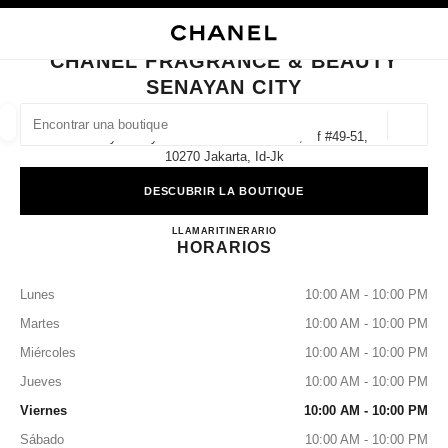
ACTIVAR CONTRASTE ALTO
CERRAR TARJETA DE BOUTIQUE CHANEL FRAGRANCE & BEAUTY SENAY
navegación principal
Buscar
Mi 
Car
navegación principal
CHANEL FRAGRANCE & BEAUTY
SENAYAN CITY
BUSCAR UNA BOUTIQUE
Geoloc
Senayan City Jalan Asia Afrika Lot 19, Gf #49-51,
las sugerencias se muestran debajo de esta barra de búsqueda
0 Sugerencias disponibles
10270 Jakarta, Id-Jk
DESCUBRIR LA BOUTIQUE
MODA
GAFAS
RELOJERÍA Y JOYERÍA
PERFUMES
resultado de los filtros por:
filtros
CHANEL FRAGRANCE & B
LLAMAR
2172781038
ITINERARIO
HORARIOS
Lunes
10:00 AM - 10:00 PM
Martes
10:00 AM - 10:00 PM
Miércoles
10:00 AM - 10:00 PM
Jueves
10:00 AM - 10:00 PM
Viernes
10:00 AM - 10:00 PM
Sábado
10:00 AM - 10:00 PM