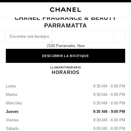
ACTIVAR CONTRASTE ALTO
CERRAR TARJETA DE BOUTIQUE CHANEL FRAGRANCE & BEAUTY PARR
navegación principal
Buscar
Mi 
Car
navegación principal
CHANEL FRAGRANCE & BEAUTY
PARRAMATTA
BUSCAR UNA BOUTIQUE
Geoloc
Shop 4021, Level 4/159,
las sugerencias se muestran debajo de esta barra de búsqueda
0 Sugerencias disponibles
2150 Parramatta, Nsw
DESCUBRIR LA BOUTIQUE
MODA
GAFAS
RELOJERÍA Y JOYERÍA
PERFUMES
resultado de los filtros por:
filtros
CHANEL FRAGRANCE & 
LLAMAR
1300 242 635
ITINERARIO
HORARIOS
Lunes
9:30 AM - 6:00 PM
Martes
9:30 AM - 6:00 PM
Miércoles
9:30 AM - 6:00 PM
Jueves
9:30 AM - 9:00 PM
Viernes
9:30 AM - 6:00 PM
Sábado
9:00 AM - 6:00 PM