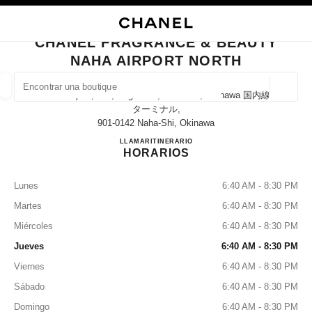
ACTIVAR CONTRASTE ALTO
CERRAR TARJETA DE BOUTIQUE CHANEL FRAGRANCE & BEAUTY NAHA
navegación principal
Buscar
Mi 
Car
navegación principal
CHANEL FRAGRANCE & BEAUTY
NAHA AIRPORT NORTH
BUSCAR UNA BOUTIQUE
Geoloc
Naha Airport, 150, Kagamizu, Naha-Shi, Okinawa 国内線
las sugerencias se muestran debajo de esta barra de búsqueda
0 Sugerencias disponibles
ターミナル,
901-0142 Naha-Shi, Okinawa
CHANEL FRAGRANCE & B
LLAMAR
0120-782-460
ITINERARIO
MODA
GAFAS
RELOJERÍA Y JOYERÍA
PERFUMES
resultado de los filtros por:
filtros
HORARIOS
Lunes
6:40 AM - 8:30 PM
Martes
6:40 AM - 8:30 PM
Miércoles
6:40 AM - 8:30 PM
Jueves
6:40 AM - 8:30 PM
Viernes
6:40 AM - 8:30 PM
Sábado
6:40 AM - 8:30 PM
Domingo
6:40 AM - 8:30 PM