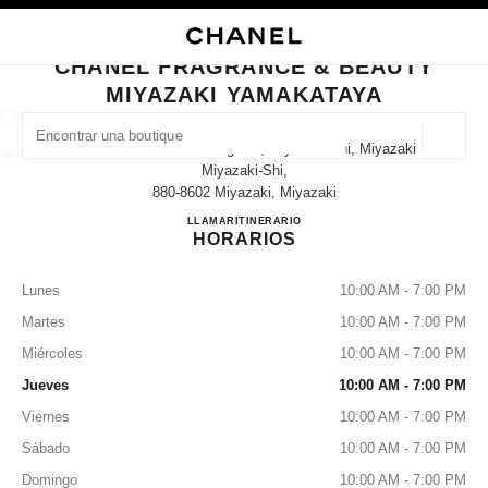
ACTIVAR CONTRASTE ALTO
CERRAR TARJETA DE BOUTIQUE CHANEL FRAGRANCE & BEAUTY MIYAZ
navegación principal
Buscar
Mi 
Car
navegación principal
CHANEL FRAGRANCE & BEAUTY
MIYAZAKI YAMAKATAYA
BUSCAR UNA BOUTIQUE
Geoloc
3-4-12 Tachibana-Dori Higashi, Miyazaki-Shi, Miyazaki
las sugerencias se muestran debajo de esta barra de búsqueda
0 Sugerencias disponibles
Miyazaki-Shi,
880-8602 Miyazaki, Miyazaki
CHANEL FRAGRANCE & B
LLAMAR
0985-31-3149
ITINERARIO
MODA
GAFAS
RELOJERÍA Y JOYERÍA
PERFUMES
resultado de los filtros por:
filtros
HORARIOS
Lunes
10:00 AM - 7:00 PM
Martes
10:00 AM - 7:00 PM
Miércoles
10:00 AM - 7:00 PM
Jueves
10:00 AM - 7:00 PM
Viernes
10:00 AM - 7:00 PM
Sábado
10:00 AM - 7:00 PM
Domingo
10:00 AM - 7:00 PM