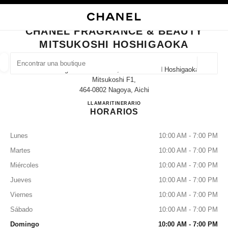
ACTIVAR CONTRASTE ALTO
CERRAR TARJETA DE BOUTIQUE CHANEL FRAGRANCE & BEAUTY MITS
navegación principal
Buscar
Mi 
Car
navegación principal
CHANEL FRAGRANCE & BEAUTY
MITSUKOSHI HOSHIGAOKA
BUSCAR UNA BOUTIQUE
Geoloc
14-14 Hoshigaoka Motomachi, Chikusa Ward Hoshigaoka
las sugerencias se muestran debajo de esta barra de búsqueda
0 Sugerencias disponibles
Mitsukoshi F1,
464-0802 Nagoya, Aichi
CHANEL FRAGRANCE & B
LLAMAR
052-783-2691
ITINERARIO
MODA
GAFAS
RELOJERÍA Y JOYERÍA
PERFUMES
resultado de los filtros por:
filtros
HORARIOS
Lunes
10:00 AM - 7:00 PM
Martes
10:00 AM - 7:00 PM
Miércoles
10:00 AM - 7:00 PM
Jueves
10:00 AM - 7:00 PM
Viernes
10:00 AM - 7:00 PM
Sábado
10:00 AM - 7:00 PM
Domingo
10:00 AM - 7:00 PM