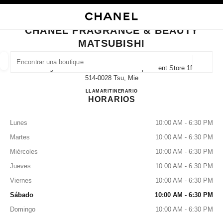
ACTIVAR CONTRASTE ALTO
CERRAR TARJETA DE BOUTIQUE CHANEL FRAGRANCE & BEAUTY MATSU
navegación principal
Buscar
Mi 
Car
navegación principal
CHANEL FRAGRANCE & BEAUTY
MATSUBISHI
BUSCAR UNA BOUTIQUE
Geoloc
4-10 Higashimarunouchi Matsubishi Department Store 1f,
las sugerencias se muestran debajo de esta barra de búsqueda
0 Sugerencias disponibles
514-0028 Tsu, Mie
CHANEL FRAGRANCE & B
LLAMAR
059-228-2953
ITINERARIO
HORARIOS
MODA
GAFAS
RELOJERÍA Y JOYERÍA
PERFUMES
resultado de los filtros por:
filtros
Lunes
10:00 AM - 6:30 PM
Martes
10:00 AM - 6:30 PM
Miércoles
10:00 AM - 6:30 PM
Jueves
10:00 AM - 6:30 PM
Viernes
10:00 AM - 6:30 PM
Sábado
10:00 AM - 6:30 PM
Domingo
10:00 AM - 6:30 PM