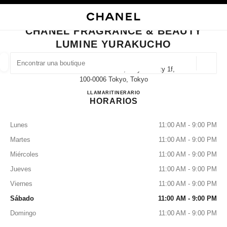
ACTIVAR CONTRASTE ALTO
CERRAR TARJETA DE BOUTIQUE CHANEL FRAGRANCE & BEAUTY LUMI
navegación principal
Buscar
Mi 
Car
navegación principal
CHANEL FRAGRANCE & BEAUTY
LUMINE YURAKUCHO
BUSCAR UNA BOUTIQUE
Geoloc
2 Chome-5-1 Yūrakuchō, Chiyoda City 1f,
las sugerencias se muestran debajo de esta barra de búsqueda
0 Sugerencias disponibles
100-0006 Tokyo, Tokyo
CHANEL FRAGRANCE & 
LLAMAR
03-3215-3999
ITINERARIO
HORARIOS
MODA
GAFAS
RELOJERÍA Y JOYERÍA
PERFUMES
resultado de los filtros por:
filtros
Lunes
11:00 AM - 9:00 PM
Martes
11:00 AM - 9:00 PM
Miércoles
11:00 AM - 9:00 PM
Jueves
11:00 AM - 9:00 PM
Viernes
11:00 AM - 9:00 PM
Sábado
11:00 AM - 9:00 PM
Domingo
11:00 AM - 9:00 PM