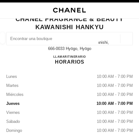
ACTIVAR CONTRASTE ALTO
CERRAR TARJETA DE BOUTIQUE CHANEL FRAGRANCE & BEAUTY KAWAN
navegación principal
Buscar
Mi 
Car
navegación principal
CHANEL FRAGRANCE & BEAUTY
KAWANISHI HANKYU
BUSCAR UNA BOUTIQUE
Geoloc
26-1 Sakaemachi Kawanishi-Shi Kawanishi,
las sugerencias se muestran debajo de esta barra de búsqueda
0 Sugerencias disponibles
666-0033 Hyōgo, Hyōgo
CHANEL FRAGRANCE & 
LLAMAR
072-756-1637
ITINERARIO
HORARIOS
MODA
GAFAS
RELOJERÍA Y JOYERÍA
PERFUMES
resultado de los filtros por:
filtros
Lunes
10:00 AM - 7:00 PM
Martes
10:00 AM - 7:00 PM
Miércoles
10:00 AM - 7:00 PM
Jueves
10:00 AM - 7:00 PM
Viernes
10:00 AM - 7:00 PM
Sábado
10:00 AM - 7:00 PM
Domingo
10:00 AM - 7:00 PM