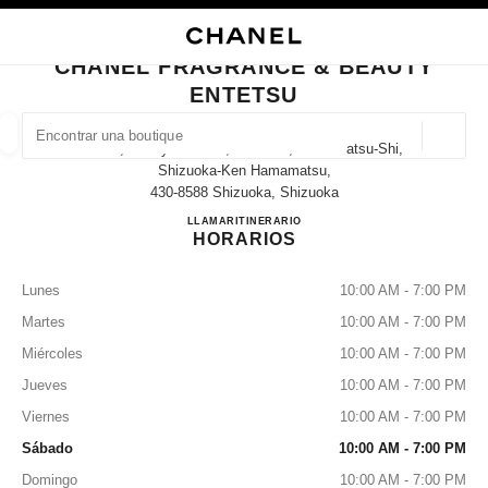
ACTIVAR CONTRASTE ALTO
CERRAR TARJETA DE BOUTIQUE CHANEL FRAGRANCE & BEAUTY ENTET
navegación principal
Buscar
Mi 
Car
navegación principal
CHANEL FRAGRANCE & BEAUTY
ENTETSU
BUSCAR UNA BOUTIQUE
Geoloc
320-2, Sunayama-Cho, Chuo-Ku, Hamamatsu-Shi,
las sugerencias se muestran debajo de esta barra de búsqueda
0 Sugerencias disponibles
Shizuoka-Ken Hamamatsu,
430-8588 Shizuoka, Shizuoka
CHANEL FRAGRANCE & B
LLAMAR
053-457-5254
ITINERARIO
MODA
GAFAS
RELOJERÍA Y JOYERÍA
PERFUMES
resultado de los filtros por:
filtros
HORARIOS
Lunes
10:00 AM - 7:00 PM
Martes
10:00 AM - 7:00 PM
Miércoles
10:00 AM - 7:00 PM
Jueves
10:00 AM - 7:00 PM
Viernes
10:00 AM - 7:00 PM
Sábado
10:00 AM - 7:00 PM
Domingo
10:00 AM - 7:00 PM