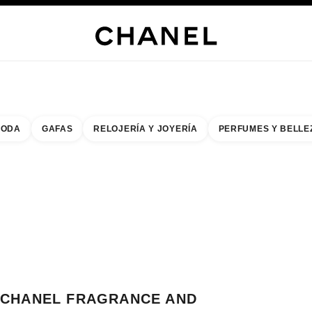
RÍA
JOYERÍA
RELOJERÍA
LENTES
PERFUMES
MAQUILLAJE
TRATAMIENT
ODA
GAFAS
RELOJERÍA Y JOYERÍA
PERFUMES Y BELLE
do de los filtros por:
buscar la boutique más cercana
R TARJETA DE BOUTIQUE CHANEL FRAGRANCE AND BEAUTY BOUTIQUE 
CHANEL FRAGRANCE AND