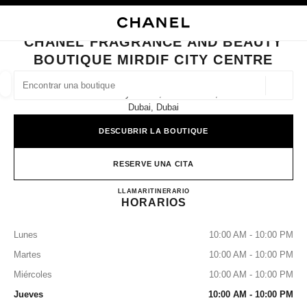
ACTIVAR CONTRASTE ALTO
CERRAR TARJETA DE BOUTIQUE CHANEL FRAGRANCE AND BEAUTY BOUT
navegación principal
Buscar
Mi 
Car
navegación principal
CHANEL FRAGRANCE AND BEAUTY
BOUTIQUE MIRDIF CITY CENTRE
BUSCAR UNA BOUTIQUE
Geoloc
Mirdif City Centre, Ground Floor,
las sugerencias se muestran debajo de esta barra de búsqueda
0 Sugerencias disponibles
Dubai, Dubai
DESCUBRIR LA BOUTIQUE
MODA
GAFAS
RELOJERÍA Y JOYERÍA
PERFUMES
resultado de los filtros por:
filtros
RESERVE UNA CITA
CHANEL Fragrance and Beauty 
LLAMAR
43827188
ITINERARIO
HORARIOS
Lunes
10:00 AM - 10:00 PM
Martes
10:00 AM - 10:00 PM
Miércoles
10:00 AM - 10:00 PM
Jueves
10:00 AM - 10:00 PM