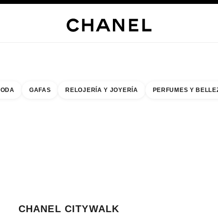
RÍA
JOYERÍA
RELOJERÍA
LENTES
PERFUMES
MAQUILLAJE
TRATAMIENT
ODA
GAFAS
RELOJERÍA Y JOYERÍA
PERFUMES Y BELLE
do de los filtros por:
buscar la boutique más cercana
CERRAR TARJETA DE BOUTIQUE CHANEL CITYWALK
CHANEL CITYWALK