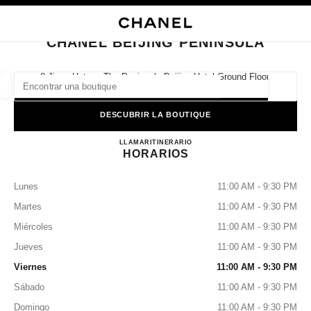
ACTIVAR CONTRASTE ALTO
CERRAR TARJETA DE BOUTIQUE CHANEL BEIJING PENINSULA
navegación principal
Buscar
Mi 
Car
navegación principal
CHANEL BEIJING PENINSULA
BUSCAR UNA BOUTIQUE
8 Jinyu Hutong The Peninsula Beijing Hotel Ground Floor,
100006 Beijing, Beijing Shi
Geoloc
las sugerencias se muestran debajo de esta barra de búsqueda
0 Sugerencias disponibles
DESCUBRIR LA BOUTIQUE
CHANEL BEIJING PENINS
MODA
GAFAS
LLAMAR
4009555888
RELOJERÍA Y JOYERÍA
ITINERARIO
PERFUMES
resultado de los filtros por:
filtros
HORARIOS
Lunes
11:00 AM - 9:30 PM
Martes
11:00 AM - 9:30 PM
Miércoles
11:00 AM - 9:30 PM
Jueves
11:00 AM - 9:30 PM
Viernes
11:00 AM - 9:30 PM
Sábado
11:00 AM - 9:30 PM
Domingo
11:00 AM - 9:30 PM