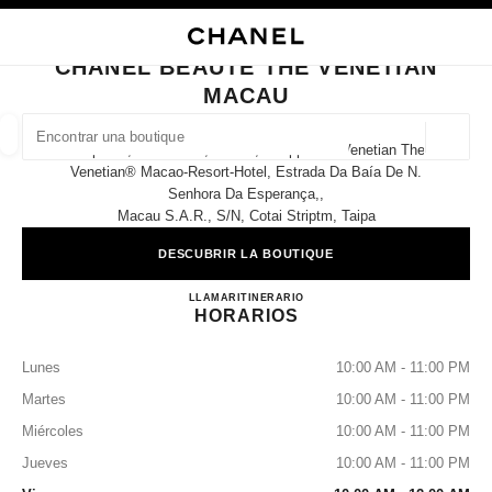
ACTIVAR CONTRASTE ALTO
CERRAR TARJETA DE BOUTIQUE CHANEL BEAUTÉ THE VENETIAN MACA
navegación principal
Buscar
Mi 
Car
navegación principal
CHANEL BEAUTÉ THE VENETIAN
MACAU
BUSCAR UNA BOUTIQUE
Geoloc
Shop 006, Great Hall ,level 3, Shoppes At Venetian The
las sugerencias se muestran debajo de esta barra de búsqueda
0 Sugerencias disponibles
Venetian® Macao-Resort-Hotel, Estrada Da Baía De N.
Senhora Da Esperança,,
Macau S.a.r., S/n, Cotai Striptm, Taipa
MODA
GAFAS
RELOJERÍA Y JOYERÍA
PERFUMES
resultado de los filtros por:
filtros
DESCUBRIR LA BOUTIQUE
CHANEL BEAUTÉ THE VE
LLAMAR
68258580
ITINERARIO
HORARIOS
Lunes
10:00 AM - 11:00 PM
Martes
10:00 AM - 11:00 PM
Miércoles
10:00 AM - 11:00 PM
Jueves
10:00 AM - 11:00 PM