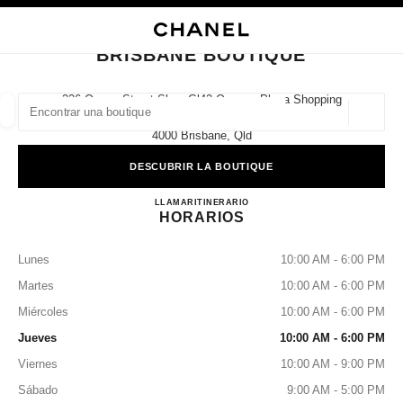
ACTIVAR CONTRASTE ALTO
CERRAR TARJETA DE BOUTIQUE BRISBANE BOUTIQUE
navegación principal
Buscar
Mi 
Car
navegación principal
BRISBANE BOUTIQUE
BUSCAR UNA BOUTIQUE
226 Queen Street Shop Gl42 Queens Plaza Shopping
Centre,
Geoloc
las sugerencias se muestran debajo de esta barra de búsqueda
0 Sugerencias disponibles
4000 Brisbane, Qld
DESCUBRIR LA BOUTIQUE
MODA
GAFAS
RELOJERÍA Y JOYERÍA
PERFUMES
resultado de los filtros por:
filtros
BRISBANE BOUTIQUE
LLAMAR
1300 242 635
ITINERARIO
HORARIOS
Lunes
10:00 AM - 6:00 PM
Martes
10:00 AM - 6:00 PM
Miércoles
10:00 AM - 6:00 PM
Jueves
10:00 AM - 6:00 PM
Viernes
10:00 AM - 9:00 PM
Sábado
9:00 AM - 5:00 PM