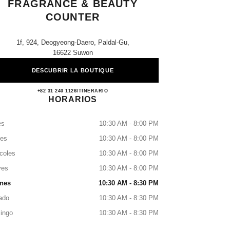
FRAGRANCE & BEAUTY
COUNTER
1f, 924, Deogyeong-Daero, Paldal-Gu,
16622 Suwon
DESCUBRIR LA BOUTIQUE
AK Suwon CHANEL Fragrance & Beauty
+82 31 240 1126
LLAMAR
ITINERARIO
HORARIOS
es
10:30 AM - 8:00 PM
tes
10:30 AM - 8:00 PM
coles
10:30 AM - 8:00 PM
ves
10:30 AM - 8:00 PM
rnes
10:30 AM - 8:30 PM
ado
10:30 AM - 8:30 PM
ingo
10:30 AM - 8:30 PM