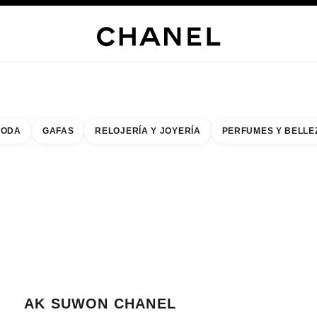
RÍA
JOYERÍA
RELOJERÍA
LENTES
PERFUMES
MAQUILLAJE
TRATAMIENT
ODA
GAFAS
RELOJERÍA Y JOYERÍA
PERFUMES Y BELLE
do de los filtros por:
buscar la boutique más cercana
R TARJETA DE BOUTIQUE AK SUWON CHANEL FRAGRANCE & BEAUTY C
AK SUWON CHANEL