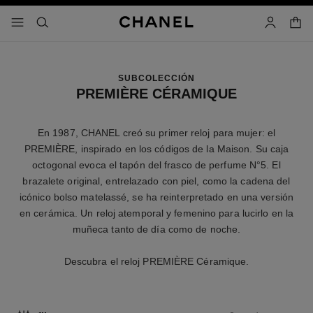
activar contraste alto
carrito
- navegación principal
buscar
cuenta
SUBCOLECCIÓN
PREMIÈRE CÉRAMIQUE
En 1987, CHANEL creó su primer reloj para mujer: el
PREMIÈRE, inspirado en los códigos de la Maison. Su caja
octogonal evoca el tapón del frasco de perfume N°5. El
brazalete original, entrelazado con piel, como la cadena del
icónico bolso matelassé, se ha reinterpretado en una versión
en cerámica. Un reloj atemporal y femenino para lucirlo en la
muñeca tanto de día como de noche.
Descubra el reloj PREMIÈRE Céramique.