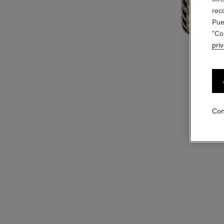
rec
Pue
"Co
pri
Con