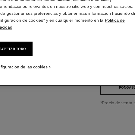
DIAMAN
omendaciones relevantes en nuestro sitio web y con nuestros socios.
de gestionar sus preferencias y obtener más información haciendo cl
Oro amarillo y di
nfiguración de cookies" y en cualquier momento en la
Política de
brazalete en oro 
vacidad
.
Más información
Ref. H11050
$1,242,000
*
ACEPTAR TODO
figuración de las cookies
Guía de tallas
PÓNGASE
↩
*Precio de venta