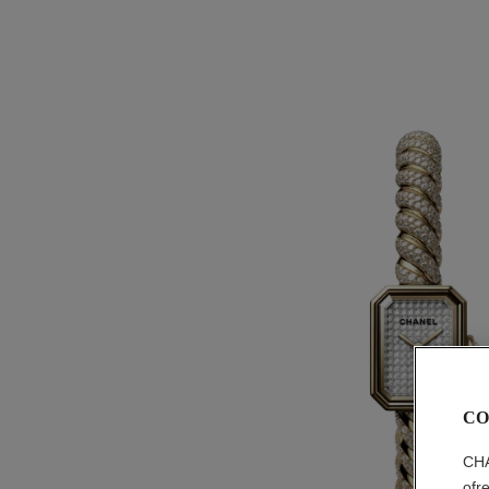
CO
CHA
ofr