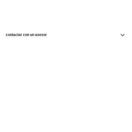
contactar con un asesor
buscar una boutique
newsletter
Suscríbase para recibir novedades de CHANEL
Correo electrónico
OK