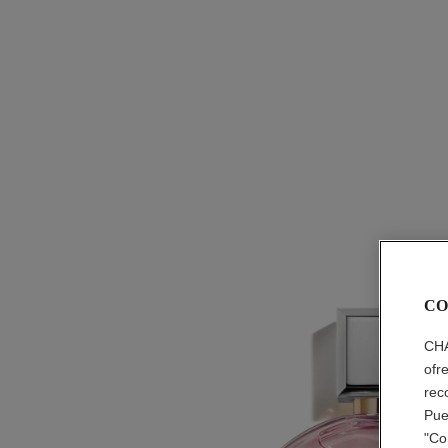
CO
CHA
ofr
rec
Pue
"Co