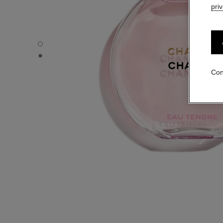
pri
CHANCE EAU TENDRE - Vista por defecto
CHANCE EAU TENDRE - Vista alternativa 1
Con