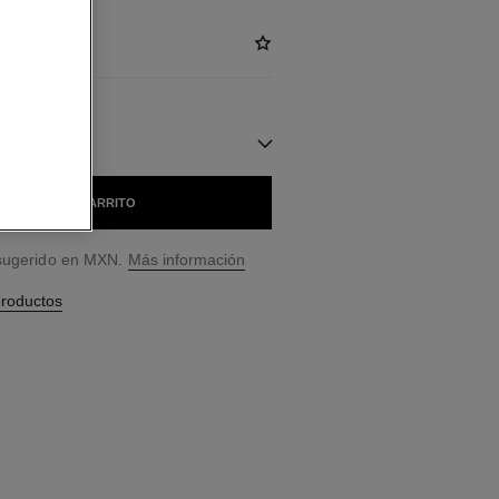
NIBLES
AÑADIR AL CARRITO
 sugerido en MXN.
Más información
productos