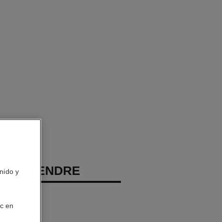
EAU TENDRE
nido y
porizador
ic en