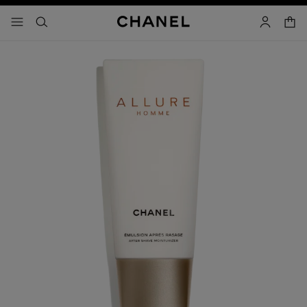
activar contraste alto
carrito
- navegación principal
buscar
cuenta