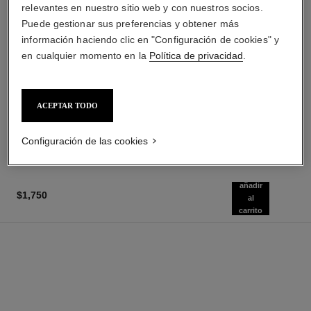
relevantes en nuestro sitio web y con nuestros socios.
Puede gestionar sus preferencias y obtener más
información haciendo clic en "Configuración de cookies" y
en cualquier momento en la
Política de privacidad
.
allure homme
la crème main
Loción para Después del
Nutre – Suaviza – Ilumina
Afeitado
Ref. 133850
ACEPTAR TODO
$1,360
*
Ref. 121270
$1,750
*
Añadir al Carrito
Añadir al Carrito
Configuración de las cookies
añadir
$1,750
al
carrito