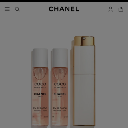
activar contraste alto
carrito
- navegación principal
buscar
cuenta