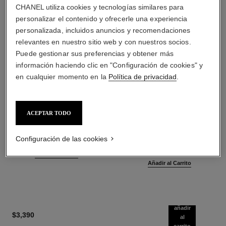
CHANEL utiliza cookies y tecnologías similares para
personalizar el contenido y ofrecerle una experiencia
personalizada, incluidos anuncios y recomendaciones
relevantes en nuestro sitio web y con nuestros socios.
Puede gestionar sus preferencias y obtener más
información haciendo clic en "Configuración de cookies" y
en cualquier momento en la
Política de privacidad
.
ACEPTAR TODO
coco mademoiselle
coco mademoiselle
Aceite para el Cuerpo
L'Eau Privée – una
Configuración de las cookies
Ref. 116700
Composición para la Noche
$2,970
*
Ref. 116260
$3,290
*
Añadir al Carrito
Añadir al Carrito
añadir
$3,390
al
carrito